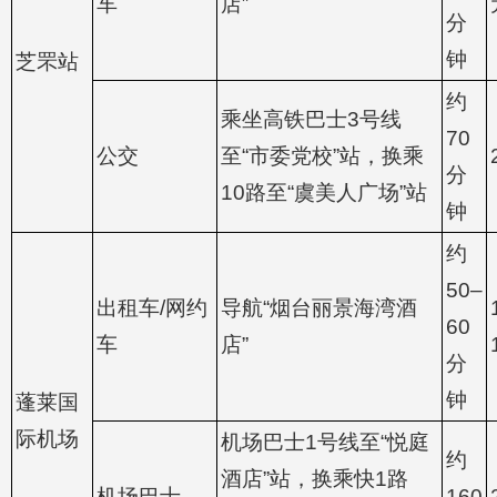
车
店”
分
钟
芝罘站
约
乘坐高铁巴士3号线
70
公交
至“市委党校”站，换乘
分
10路至“虞美人广场”站
钟
约
50–
出租车/网约
导航“烟台丽景海湾酒
60
车
店”
分
钟
蓬莱国
际机场
机场巴士1号线至“悦庭
约
酒店”站，换乘快1路
机场巴士
160