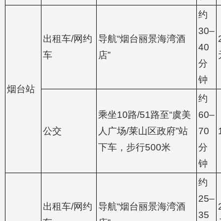
约
30–
出租车/网约
导航“烟台丽景海湾酒
40
车
店”
分
钟
烟台站
约
乘坐10路/51路至“虞美
60–
公交
人广场/莱山区政府”站
70
下车，步行500米
分
钟
约
25–
出租车/网约
导航“烟台丽景海湾酒
35