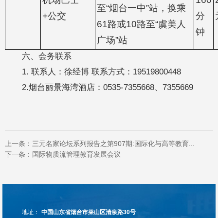
至“烟台一中”站，换乘
+公交
分
61路或10路至“虞美人
钟
广场”站
六、会务联系
1. 联系人：徐经博 联系方式：19519800448
2.烟台丽景海湾酒店：0535-7355668、7355669
上一条：
三元名家论坛系列报告之第907期:国际化与高等教育...
下一条：
国际物质流管理教育发展会议
地址：
中国山东省烟台市莱山区清泉路30号