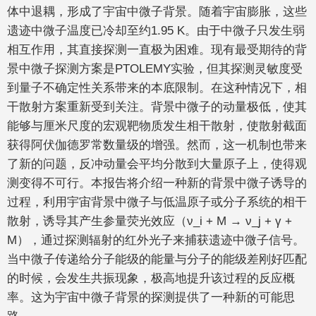
体中退耦，形成了宇宙中微子背景。随着宇宙膨胀，这些
遗迹中微子温度已冷却至约1.95 K。由于中微子只发生弱
相互作用，其直接探测一直极为困难。现有最受期待的背
景中微子探测方案是PTOLEMY实验，但其探测灵敏度受
到量子不确定性关系带来的本底限制。在这种情况下，相
干散射方案重新受到关注。背景中微子的动量极低，使其
能够与厘米尺度的宏观靶物质发生相干散射，使散射截面
获得阿伏伽德罗常数量级的增强。然而，这一机制也带来
了新的问题，反冲动量会平均分散到大量原子上，使得观
测变得不可行。本报告将介绍一种新的背景中微子诱导的
过程，利用宇宙背景中微子与低温原子或分子系统的相干
散射，诱导其产生参量荧光效应（ν_i + M → ν_j + γ +
M），通过探测辐射的红外光子来捕获遗迹中微子信号。
当中微子传递给分子能级的能量与分子的能级差刚好匹配
的时候，会发生共振现象，极高地提升该过程的反应概
率。这为宇宙中微子背景的探测提供了一种新的可能思
路。