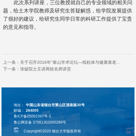
此次系列讲座，三位教授就自己的专业领域的相关问
题，给土木学院教师及研究生答疑解惑，给学院发展提供
了很好的建议，给研究生同学日常的科研工作提供了宝贵
的意见和指导。
上一条：
关于召开2016年“泰山学术论坛—线粒体与健康衰老...
下一条：
张钹院士主讲两校名师讲堂
地址：
中国山东省烟台市莱山区清泉路30号
邮编：
264005
鲁ICP备05002387号-3
鲁公网安备 37061302000289号
Copyright©2020 烟台大学版权所有