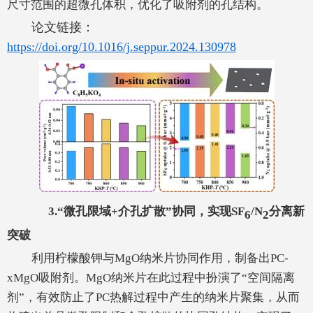
尺寸范围的超微孔体积，优化了吸附剂的孔结构。
论文链接：
https://doi.org/10.1016/j.seppur.2024.130978
3.
“微孔限域
+
介孔扩散”协同，实现SF
/N
分离新
6
2
突破
利用柠檬酸钾与MgO纳米片协同作用，制备出PC-
xMgO吸附剂。MgO纳米片在此过程中扮演了“空间隔离
剂”，有效防止了PC热解过程中产生的纳米片聚集，从而