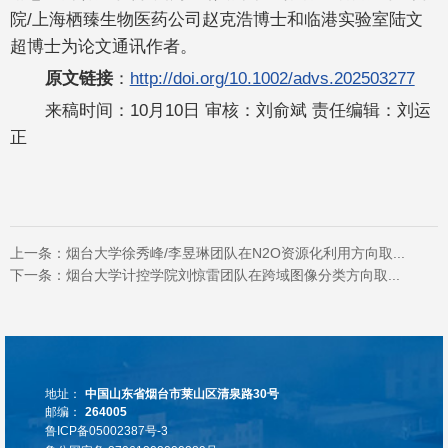
院/上海栖臻生物医药公司赵克浩博士和临港实验室陆文
超博士为论文通讯作者。
原文链接
：
http://doi.org/10.1002/advs.202503277
来稿时间：10月10日 审核：刘俞斌 责任编辑：刘运
正
上一条：
烟台大学徐秀峰/李昱琳团队在N2O资源化利用方向取...
下一条：
烟台大学计控学院刘惊雷团队在跨域图像分类方向取...
地址：
中国山东省烟台市莱山区清泉路30号
邮编：
264005
鲁ICP备05002387号-3