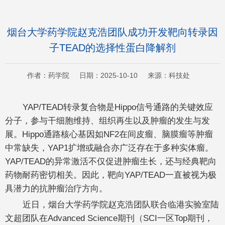
烟台大学药学院赵克浩团队成功开发靶向转录因
子TEAD的选择性蛋白降解剂
作者：药学院 日期：2025-10-10 来源：科技处
YAP/TEAD转录复合物是Hippo信号通路的关键效应
分子，参与干细胞维持、组织再生以及肿瘤的发生与发
展。Hippo通路核心基因如
NF2
在间皮瘤、脑膜瘤等肿瘤
中常缺失，
YAP1
扩增或融合亦广泛存在于多种实体瘤。
YAP/TEAD的异常激活不仅促进肿瘤生长，还与经典靶向
药物耐药密切相关。因此，靶向YAP/TEAD一直被视为极
具潜力的抗肿瘤治疗方向。
近日，烟台大学药学院赵克浩团队联合临港实验室陆
文超团队在
Advanced Science
期刊（SCI一区Top期刊，