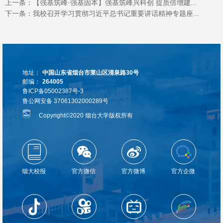
上一条：
【强基筑峰·强基固本】强基筑峰兴科创 提质倍增建...
下一条：
我校召开学习贯彻习近平总书记重要讲话精神专题座...
地址：
中国山东省烟台市莱山区清泉路30号
邮编：
264005
鲁ICP备05002387号-3
鲁公网安备 37061302000289号
Copyright©2020 烟台大学版权所有
烟大校报
官方微信
官方微博
官方企微