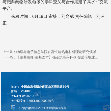
与靶向药物研发领域的学科交叉与合作搭建了高水平交流
平台。
来稿时间：6月18日 审核：刘俞斌 责任编辑：刘运
正
上一条：
物理与电子信息学院在高性能热电材料理论研究领域...
下一条：
【强基筑峰·强基固本】强基筑峰兴科创 提质倍增建...
地址：
中国山东省烟台市莱山区清泉路30号
邮编：
264005
鲁ICP备05002387号-3
鲁公网安备 37061302000289号
Copyright©2020 烟台大学版权所有