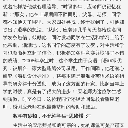
想着怎样给他做心理疏导。”时隔多年，应老师仍记忆犹
新：“那次，他在上课期间不辞而别，父母、老师、同学
都不知他去了哪里。大家四处寻找，终于找到了，可他却
提出了退学的想法。”从此，应老师几乎每天都给这名同
学发条短信，鼓励他，同时发动同学在生活和学习上给予
他帮助。渐渐地，这名同学的态度有了改变，对生活和学
习也渐渐树立起了信心，积极参加各种竞赛并取得了不错
的成绩。“2008年毕业时，这个学生由于英语口语非常优
秀，被烟台一家大型造船公司录用。工作间隙，他还潜心
研究《船机设计标准》，将那本满是船舶业英语术语的指
导书研究得十分透彻，成为了这方面的行家。比起当年上
学的时候，真是有了很大的进步！”应老师为这位学生感
到骄傲。时至今日，这位程同学还经常回母校看望应老
师，感谢应老师在他最迷茫时的帮助和鼓励。
教学有妙招，不允许学生
“
思绪横飞
”
生活中的应老师是和蔼可亲的，她的课堂可是严谨又