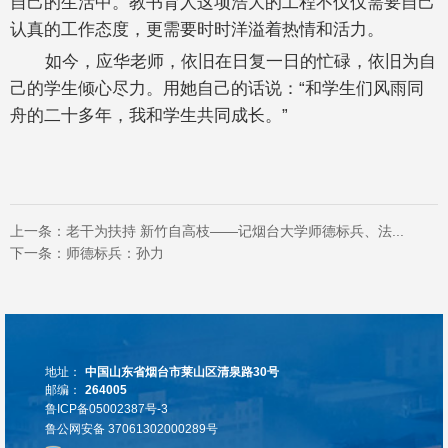
自己的生活中。教书育人这项浩大的工程不仅仅需要自己
认真的工作态度，更需要时时洋溢着热情和活力。
如今，应华老师，依旧在日复一日的忙碌，依旧为自
己的学生倾心尽力。用她自己的话说：“和学生们风雨同
舟的二十多年，我和学生共同成长。”
上一条：
老干为扶持 新竹自高枝——记烟台大学师德标兵、法...
下一条：
师德标兵：孙力
地址：
中国山东省烟台市莱山区清泉路30号
邮编：
264005
鲁ICP备05002387号-3
鲁公网安备 37061302000289号