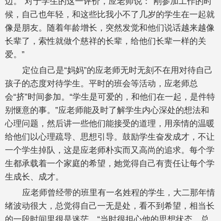
边。”对于学生的这一评价，应老师说：“刚参加工作的时
候，自己也年轻，和这些比我小不了几岁的学生在一起就
像是朋友。随着年龄增长，突然发觉和他们说话越来越像
长辈了，索性就做个慈祥的长辈，给他们长辈一样的关
爱。”
定位自己是“妈妈”的应老师无时无刻不在用对待自己
孩子的态度对待学生。平时的班会等活动，应老师总
会“挤”时间参加。“学生是可爱的，和他们在一起，是件特
别惬意的事。”应老师能及时了解学生内心深处的想法和
心理问题，然后讲一些他们能接受的道理，用亲情的温暖
给他们以心理疏导、思想引导。鼓励学生奋发成才，不让
一个学生掉队，这是应老师朴实而又高尚的追求。每个学
生都承载着一个家庭的希望，她觉得自己有责任让每个学
生成长、成才。
应老师曾经带的班里有一名姓程的学生，大二那年情
绪波动很大，总觉得自己一无是处，看不到希望，相当长
的一段时间里很是迷茫。“当时很担心他的思想状态，总