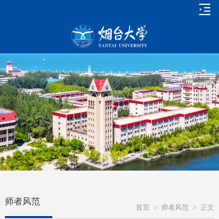
师者风范
首页
>
师者风范
>
正文