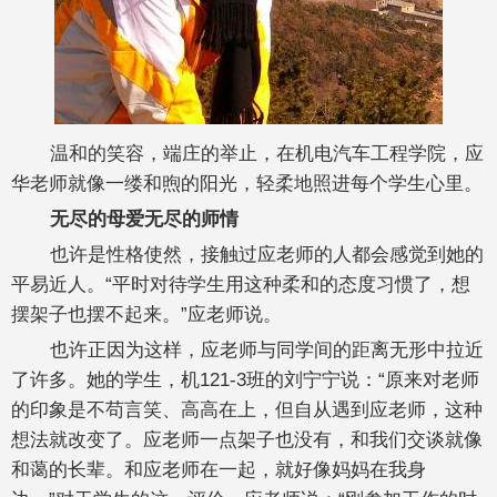
温和的笑容，端庄的举止，在机电汽车工程学院，应
华老师就像一缕和煦的阳光，轻柔地照进每个学生心里。
无尽的母爱
无尽的师情
也许是性格使然，接触过应老师的人都会感觉到她的
平易近人。“平时对待学生用这种柔和的态度习惯了，想
摆架子也摆不起来。”应老师说。
也许正因为这样，应老师与同学间的距离无形中拉近
了许多。她的学生，机121-3班的刘宁宁说：“原来对老师
的印象是不苟言笑、高高在上，但自从遇到应老师，这种
想法就改变了。应老师一点架子也没有，和我们交谈就像
和蔼的长辈。和应老师在一起，就好像妈妈在我身