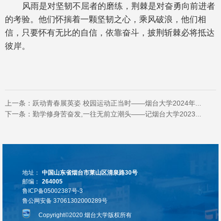
风雨是对坚韧不屈者的磨练，荆棘是对奋勇向前进者
的考验。他们怀揣着一颗坚韧之心，乘风破浪，他们相
信，只要怀有无比的自信，依靠奋斗，披荆斩棘必将抵达
彼岸。
上一条：
跃动青春展英姿 校园运动正当时——烟台大学2024年...
下一条：
勤学修身苦奋发,一往无前立潮头——记烟台大学2023...
地址：
中国山东省烟台市莱山区清泉路30号
邮编：
264005
鲁ICP备05002387号-3
鲁公网安备 37061302000289号
Copyright©2020 烟台大学版权所有