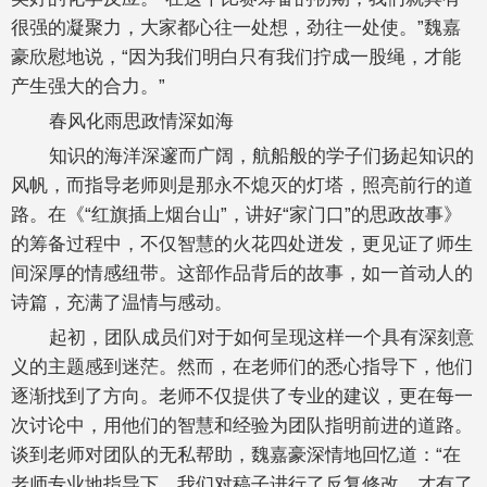
很强的凝聚力，大家都心往一处想，劲往一处使。”魏嘉
豪欣慰地说，“因为我们明白只有我们拧成一股绳，才能
产生强大的合力。”
春风化雨思政情深如海
知识的海洋深邃而广阔，航船般的学子们扬起知识的
风帆，而指导老师则是那永不熄灭的灯塔，照亮前行的道
路。在《“红旗插上烟台山”，讲好“家门口”的思政故事》
的筹备过程中，不仅智慧的火花四处迸发，更见证了师生
间深厚的情感纽带。这部作品背后的故事，如一首动人的
诗篇，充满了温情与感动。
起初，团队成员们对于如何呈现这样一个具有深刻意
义的主题感到迷茫。然而，在老师们的悉心指导下，他们
逐渐找到了方向。老师不仅提供了专业的建议，更在每一
次讨论中，用他们的智慧和经验为团队指明前进的道路。
谈到老师对团队的无私帮助，魏嘉豪深情地回忆道：“在
老师专业地指导下，我们对稿子进行了反复修改，才有了