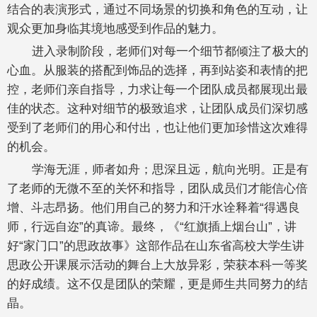
结合的表演形式，通过不同场景的切换和角色的互动，让
观众更加身临其境地感受到作品的魅力。
进入录制阶段，老师们对每一个细节都倾注了极大的
心血。从服装的搭配到饰品的选择，再到站姿和表情的把
控，老师们亲自指导，力求让每一个团队成员都展现出最
佳的状态。这种对细节的极致追求，让团队成员们深切感
受到了老师们的用心和付出，也让他们更加珍惜这次难得
的机会。
学海无涯，师者如舟；思深且远，航向光明。正是有
了老师的无微不至的关怀和指导，团队成员们才能信心倍
增、斗志昂扬。他们用自己的努力和汗水诠释着“得遇良
师，行远自迩”的真谛。最终，《“红旗插上烟台山”，讲
好“家门口”的思政故事》这部作品在山东省高校大学生讲
思政公开课展示活动的舞台上大放异彩，荣获本科一等奖
的好成绩。这不仅是团队的荣耀，更是师生共同努力的结
晶。