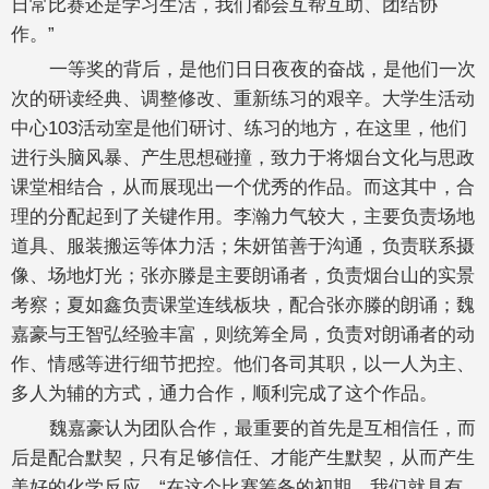
日常比赛还是学习生活，我们都会互帮互助、团结协
作。”
一等奖的背后，是他们日日夜夜的奋战，是他们一次
次的研读经典、调整修改、重新练习的艰辛。大学生活动
中心103活动室是他们研讨、练习的地方，在这里，他们
进行头脑风暴、产生思想碰撞，致力于将烟台文化与思政
课堂相结合，从而展现出一个优秀的作品。而这其中，合
理的分配起到了关键作用。李瀚力气较大，主要负责场地
道具、服装搬运等体力活；朱妍笛善于沟通，负责联系摄
像、场地灯光；张亦滕是主要朗诵者，负责烟台山的实景
考察；夏如鑫负责课堂连线板块，配合张亦滕的朗诵；魏
嘉豪与王智弘经验丰富，则统筹全局，负责对朗诵者的动
作、情感等进行细节把控。他们各司其职，以一人为主、
多人为辅的方式，通力合作，顺利完成了这个作品。
魏嘉豪认为团队合作，最重要的首先是互相信任，而
后是配合默契，只有足够信任、才能产生默契，从而产生
美好的化学反应。“在这个比赛筹备的初期，我们就具有