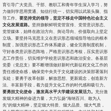
育引导广大党员、干部、教职工和青年学生深入学习，努
力做到学思用贯通、知信行统一，切实用以武装头脑、指
导工作。
要坚持党的领导，坚定不移走中国特色社会主义
文化发展道路。
坚持旗帜鲜明党管宣传、党管意识形态、
党管媒体，始终在政治方向、舆论导向、价值取向上坚定
立场。要坚持马克思主义在意识形态领域指导地位的根本
制度，加强意识形态工作体系建设，健全完善制度机制，
守好各类意识形态阵地，严格意识形态考核，压实意识形
态工作责任，切实维护学校意识形态和政治安全。各基层
党委（党总支）要不断增强做好新时代新征程文化工作的
责任感使命感，确保党中央关于文化建设的决策部署落到
实处；要勇于改革创新，解放思想、更新观念，创造新方
法、丰富新手段，着力提升文化工作的时代感和吸引力。
要勇担文化使命，激发高水平大学建设发展活力。
充分激
发烟大精神的奋进力量，大力弘扬“海纳百川、敢为人
先”的烟大精神，坚定烟大特质、烟大品质、烟大气质，