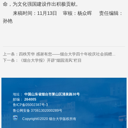
命，为文化强国建设作出积极贡献。
来稿时间：11月13日 审核：杨众晖 责任编辑：
孙艳
上一条：
四秩芳华 感谢有您——烟台大学四十年校庆社会捐赠...
下一条：
《烟台大学报》开辟“烟园清风”栏目
地址：
中国山东省烟台市莱山区清泉路30号
邮编：
264005
鲁ICP备05002387号-3
鲁公网安备 37061302000289号
Copyright©2020 烟台大学版权所有