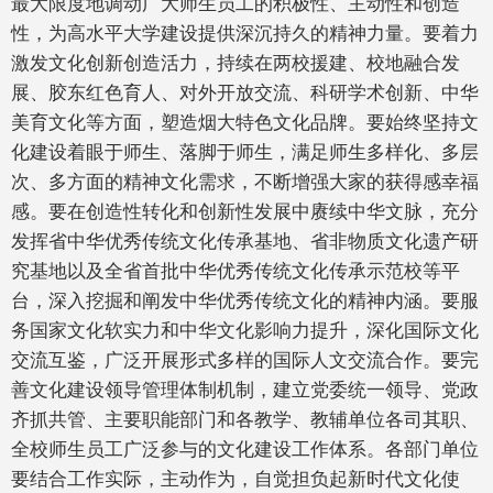
最大限度地调动广大师生员工的积极性、主动性和创造
性，为高水平大学建设提供深沉持久的精神力量。要着力
激发文化创新创造活力，持续在两校援建、校地融合发
展、胶东红色育人、对外开放交流、科研学术创新、中华
美育文化等方面，塑造烟大特色文化品牌。要始终坚持文
化建设着眼于师生、落脚于师生，满足师生多样化、多层
次、多方面的精神文化需求，不断增强大家的获得感幸福
感。要在创造性转化和创新性发展中赓续中华文脉，充分
发挥省中华优秀传统文化传承基地、省非物质文化遗产研
究基地以及全省首批中华优秀传统文化传承示范校等平
台，深入挖掘和阐发中华优秀传统文化的精神内涵。要服
务国家文化软实力和中华文化影响力提升，深化国际文化
交流互鉴，广泛开展形式多样的国际人文交流合作。要完
善文化建设领导管理体制机制，建立党委统一领导、党政
齐抓共管、主要职能部门和各教学、教辅单位各司其职、
全校师生员工广泛参与的文化建设工作体系。各部门单位
要结合工作实际，主动作为，自觉担负起新时代文化使