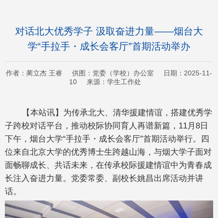
对话北大优秀学子 汲取奋进力量——烟台大
学“手拉手・成长会客厅”首期活动举办
作者：蔺立杰 王睿 供图：党委（学校）办公室 日期：2025-11-
10 来源：学生工作处
【本站讯】为传承北大、清华援建情谊，搭建优秀学
子跨校对话平台，推动校际协同育人再谱新篇，11月8日
下午，烟台大学“手拉手・成长会客厅”首期活动举行。四
位来自北京大学的优秀博士生跨越山海，与烟大学子面对
面畅聊成长、共话未来，在传承校际援建情谊中为青春成
长注入奋进力量。党委常委、副校长姚昌出席活动并讲
话。