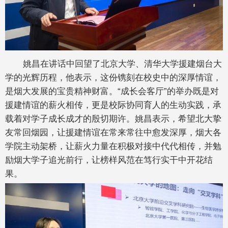
姚昌在讲话中回望了北京大学、清华大学援建烟台大
学的光辉历程，他表示，这份镌刻在校史中的深厚情谊，
是烟大发展的宝贵精神财富。“成长会客厅”的举办既是对
援建情谊的薪火相传，更是校际协同育人的生动实践，承
载着对学子成长成才的殷切期许。姚昌表示，希望北大挚
友常回烟园，让援建情谊在常来常往中愈发深厚，烟大各
学院主动架桥，让薪火力量在积极对接中代代相传，并勉
励烟大学子追光前行，让榜样风范在笃行实干中开花结
果。