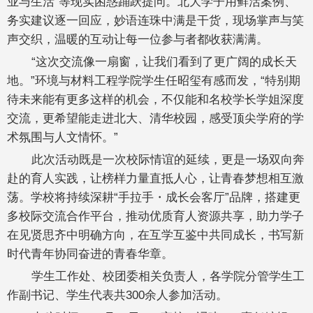
业与生活”等现实困惑踊跃提问。北大学子用鲜活案例、
务实建议逐一回应，妙语连珠中满是干货，现场掌声与笑
声交织，温暖的互动让每一位参与者都收获满满。
“这次交流像一扇窗，让我们看到了更广阔的成长天
地。”环境与材料工程学院学生任昭玺有感而发，“特别期
待未来能有更多这样的机会，不仅能和名校学长学姐深度
交流，更希望能走进北大、清华校园，感受顶尖学府的学
术氛围与人文情怀。”
此次活动既是一次校际情谊的延续，更是一场双向奔
赴的育人实践，让榜样力量直抵人心，让青春梦想相互激
荡。学校将持续深耕“手拉手・成长会客厅”品牌，搭建更
多校际交流合作平台，推动优质育人资源共享，助力学子
在见贤思齐中明确方向，在互学互鉴中共同成长，书写新
时代青年协同奋进的青春华章。
学生工作处、校团委相关负责人，各学院分管学生工
作副书记、学生代表共300余人参加活动。