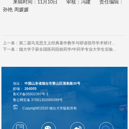
来稿时间：11月10日 审核：冯建 责任编辑：
孙艳 周媛媛
上一条：
第二届马克思主义经典著作教学与研读指导学术研讨...
下一条：
烟大学子获全国医药院校药学/中药学专业大学生实验...
地址：
中国山东省烟台市莱山区清泉路30号
邮编：
264005
鲁ICP备05002387号-3
鲁公网安备 37061302000289号
Copyright©2020 烟台大学版权所有