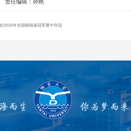
江 责任编辑：孙艳
在2025年全国啦啦操冠军赛中夺冠