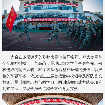
大会在激昂嘹亮的歌咏比赛中拉开帷幕。16支参赛队
个个精神抖擞、士气高昂，展现出烟大学子奋勇争先、积
极进取的精神风貌。30个方队迈着整齐矫健的步伐，以严
整的军容军姿，依次走过主席台接受学校领导及部队首长
检阅。军训团的老师与同学们一同训练并组成方队参加分
列式展示，展现全员全过程全方位育人实效。