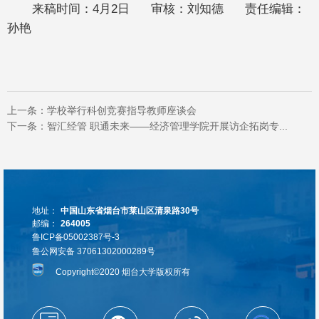
来稿时间：4月2日 审核：刘知德 责任编辑：
孙艳
上一条：
学校举行科创竞赛指导教师座谈会
下一条：
智汇经管 职通未来——经济管理学院开展访企拓岗专...
地址：
中国山东省烟台市莱山区清泉路30号
邮编：
264005
鲁ICP备05002387号-3
鲁公网安备 37061302000289号
Copyright©2020 烟台大学版权所有