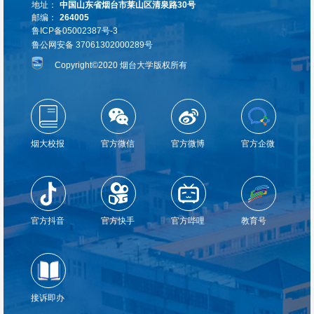
地址：
中国山东省烟台市莱山区清泉路30号
邮编：
264005
鲁ICP备05002387号-3
鲁公网安备 37061302000289号
Copyright©2020 烟台大学版权所有
烟大校报
官方微信
官方微博
官方企微
官方抖音
官方快手
官方哔哩
教育号
接诉即办