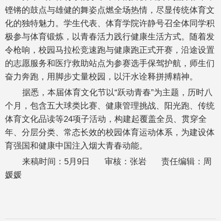
铿锵的鼓点与雄健的舞姿点燃全场热情，尽显传统体育文
化的独特魅力。学生代表、体育学院许静号召全体同学积
极参与体育锻炼，以青春活力践行健康生活方式。随着发
令枪响，校园马拉松竞速跑与健康跑正式开赛，沿途设置
的志愿服务和医疗救助站点为参赛选手保驾护航，师生们
奋力奔跑，用脚步丈量校园，以汗水诠释拼搏精神。
据悉，本届体育文化节以“跃动青春”为主题，历时八
个月，包含五大球类比赛、健康管理挑战、阳光跑、传统
体育文化品读等24项子活动，构建起覆盖全员、贯穿全
年、分层分类、常态长效的校园体育运动体系，为建设体
育强国和健康中国注入烟大青春动能。
来稿时间：5月9日 审核：张岩 责任编辑：周
媛媛