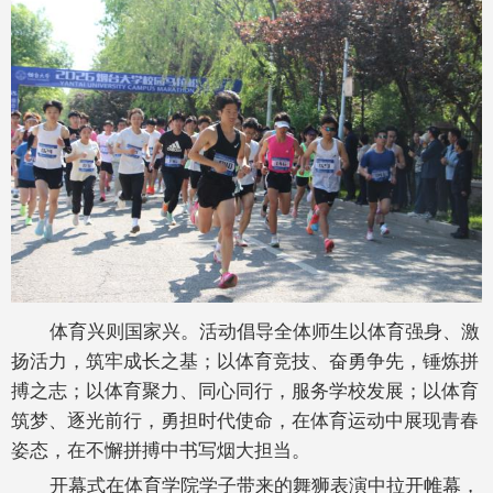
体育兴则国家兴。活动倡导全体师生以体育强身、激
扬活力，筑牢成长之基；以体育竞技、奋勇争先，锤炼拼
搏之志；以体育聚力、同心同行，服务学校发展；以体育
筑梦、逐光前行，勇担时代使命，在体育运动中展现青春
姿态，在不懈拼搏中书写烟大担当。
开幕式在体育学院学子带来的舞狮表演中拉开帷幕，