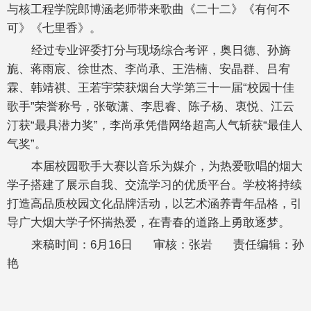
与核工程学院郎博涵老师带来歌曲《二十二》《有何不
可》《七里香》。
经过专业评委打分与现场综合考评，奥日德、孙旖
旎、蒋雨宸、徐世杰、李尚承、王浩楠、安晶群、吕宥
霖、韩靖祺、王若宇荣获烟台大学第三十一届“校园十佳
歌手”荣誉称号，张敬潇、李思睿、陈子杨、衷悦、江云
汀获“最具潜力奖”，李尚承凭借网络超高人气斩获“最佳人
气奖”。
本届校园歌手大赛以音乐为媒介，为热爱歌唱的烟大
学子搭建了展示自我、交流学习的优质平台。学校将持续
打造高品质校园文化品牌活动，以艺术涵养青年品格，引
导广大烟大学子怀揣热爱，在青春的道路上勇敢逐梦。
来稿时间：6月16日 审核：张岩 责任编辑：孙
艳