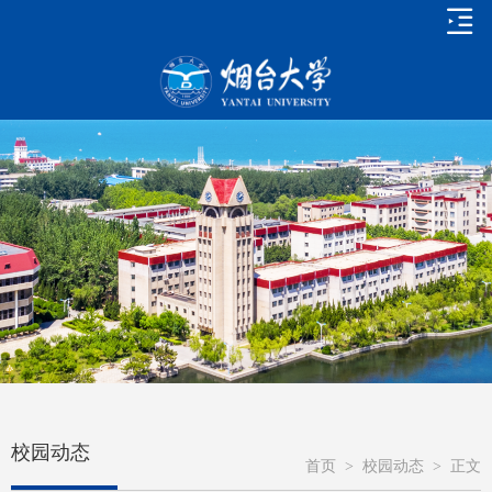
校园动态
首页
>
校园动态
>
正文