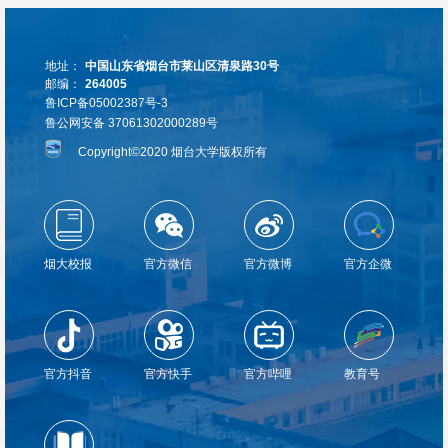
地址：
中国山东省烟台市莱山区清泉路30号
邮编：
264005
鲁ICP备05002387号-3
鲁公网安备 37061302000289号
Copyright©2020 烟台大学版权所有
烟大校报
官方微信
官方微博
官方企微
官方抖音
官方快手
官方哔哩
教育号