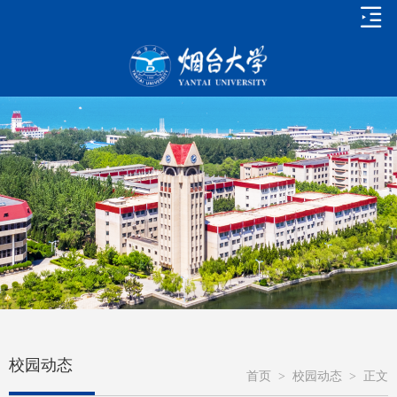
校园动态
首页
>
校园动态
>
正文