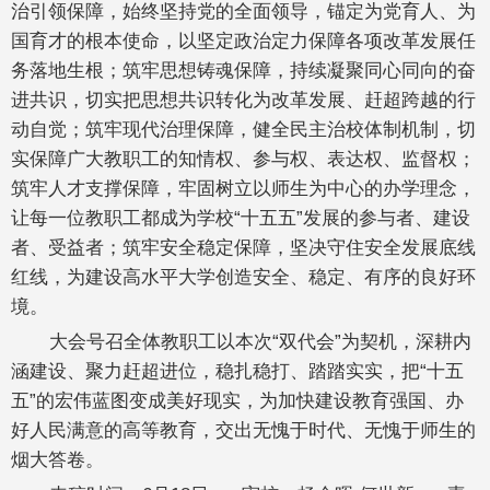
治引领保障，始终坚持党的全面领导，锚定为党育人、为
国育才的根本使命，以坚定政治定力保障各项改革发展任
务落地生根；筑牢思想铸魂保障，持续凝聚同心同向的奋
进共识，切实把思想共识转化为改革发展、赶超跨越的行
动自觉；筑牢现代治理保障，健全民主治校体制机制，切
实保障广大教职工的知情权、参与权、表达权、监督权；
筑牢人才支撑保障，牢固树立以师生为中心的办学理念，
让每一位教职工都成为学校“十五五”发展的参与者、建设
者、受益者；筑牢安全稳定保障，坚决守住安全发展底线
红线，为建设高水平大学创造安全、稳定、有序的良好环
境。
大会号召全体教职工以本次“双代会”为契机，深耕内
涵建设、聚力赶超进位，稳扎稳打、踏踏实实，把“十五
五”的宏伟蓝图变成美好现实，为加快建设教育强国、办
好人民满意的高等教育，交出无愧于时代、无愧于师生的
烟大答卷。