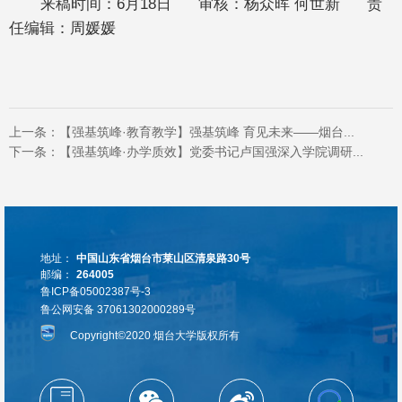
来稿时间：6月18日 审核：杨众晖 何世新 责
任编辑：周媛媛
上一条：
【强基筑峰·教育教学】强基筑峰 育见未来——烟台...
下一条：
【强基筑峰·办学质效】党委书记卢国强深入学院调研...
地址：
中国山东省烟台市莱山区清泉路30号
邮编：
264005
鲁ICP备05002387号-3
鲁公网安备 37061302000289号
Copyright©2020 烟台大学版权所有