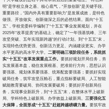
明”是学校立身之基、核心底气，“开放创新”是关键手段、
重要路径，“国内外具有重要影响力”是发展成效，是特色
做强、开放做实、创新做深之后的必然结果。面向“十五
五”，学校党委科学编制了“十五五”事业发展规划，并在
2025年“改革提质”的基础上，确定了“一年强基筑峰、三年
攻坚突破、五年实现新跨越”的行动计划。到“十五五”末，
实现特色优势更强、创新活力更足、内涵建设更实、办学
水平更高的高水平大学。
二要明确三项阶段任务，系统抓
实“十五五”改革发展重点工作。
要抓好规划开局任务，夯
实发展基本盘，稳住发展根基、把准前行方向，思想认识
要强基、规划体系要强基、统筹配套要强基；要抓好实现
破局任务，筑牢攻坚压舱石，重点指标要破局、人工智能
赋能教育要破局、协同发展要破局；要抓好开创新局任
务，实现事业新跃升，到“十五五”末，在整体水平上破新
局、学科特色上破新局、办学效益上破新局。
三要强化五
大保障，全面形成“十五五”赶超跨越磅礴力量。
要筑牢政