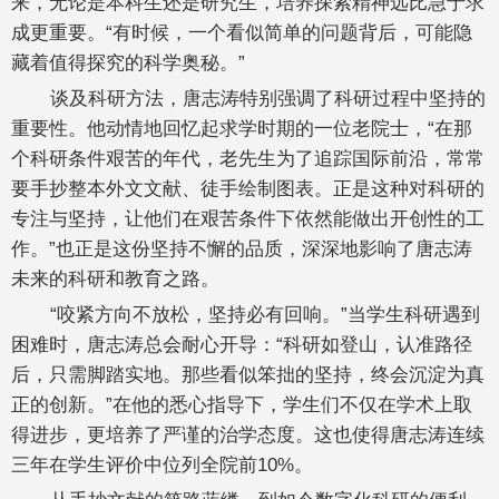
来，无论是本科生还是研究生，培养探索精神远比急于求
成更重要。“有时候，一个看似简单的问题背后，可能隐
藏着值得探究的科学奥秘。”
谈及科研方法，唐志涛特别强调了科研过程中坚持的
重要性。他动情地回忆起求学时期的一位老院士，“在那
个科研条件艰苦的年代，老先生为了追踪国际前沿，常常
要手抄整本外文文献、徒手绘制图表。正是这种对科研的
专注与坚持，让他们在艰苦条件下依然能做出开创性的工
作。”也正是这份坚持不懈的品质，深深地影响了唐志涛
未来的科研和教育之路。
“咬紧方向不放松，坚持必有回响。”当学生科研遇到
困难时，唐志涛总会耐心开导：“科研如登山，认准路径
后，只需脚踏实地。那些看似笨拙的坚持，终会沉淀为真
正的创新。”在他的悉心指导下，学生们不仅在学术上取
得进步，更培养了严谨的治学态度。这也使得唐志涛连续
三年在学生评价中位列全院前10%。