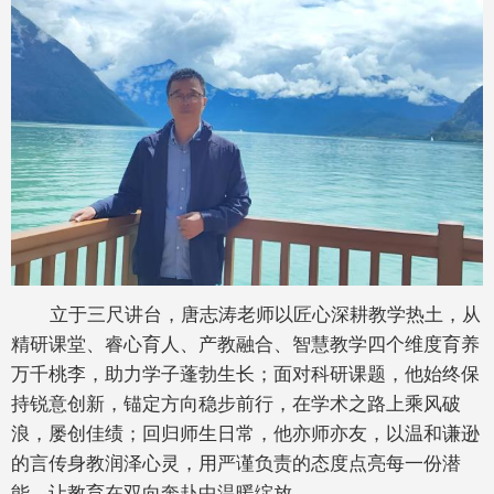
立于三尺讲台，唐志涛老师以匠心深耕教学热土，从
精研课堂、睿心育人、产教融合、智慧教学四个维度育养
万千桃李，助力学子蓬勃生长；面对科研课题，他始终保
持锐意创新，锚定方向稳步前行，在学术之路上乘风破
浪，屡创佳绩；回归师生日常，他亦师亦友，以温和谦逊
的言传身教润泽心灵，用严谨负责的态度点亮每一份潜
能，让教育在双向奔赴中温暖绽放。