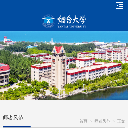
师者风范
首页
>
师者风范
>
正文