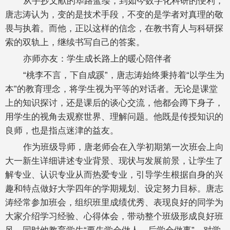
从手抄文献的筚路蓝缕，到如今数字化科研的便利，
唐志涛认为，变的是技术手段，不变的是学者对真理的敬
畏与执着。而他，正以这样的信念，在教书育人与科研探
索的双轨上，继续书写自己的答案。
亦师亦友：学生成长路上的暖心陪伴者
“桃李不言，下自成蹊”，唐志涛始终秉持着“以学生为
本”的教育理念，将学生视为平等的对话者。无论是课堂
上的知识探讨，还是课后的谈心交流，他都会蹲下身子，
用学生的视角去观察世界、理解问题。他既是传授知识的
良师，也是指点迷津的益友。
作为班级导师，唐老师会在入学初期第一次班会上向
大一新生详细讲述专业背景、现状与发展前景，让学生了
解专业、认识专业从而热爱专业，引导学生根据自身的兴
趣和特点做好大学四年的学期规划、设定努力目标。唐志
涛经常参加班会，组织班里成绩优秀、表现良好的同学为
大家介绍学习经验、心得体会，带动整个班级形成良好班
风。同时他教育学生“要先学会做人、后学会做事”，对学