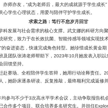
、亦师亦友，“成为老师后，最大的成就源于学生成长
关心学生心理状态，用爱与陪伴守护学生成长。
求索之路：笃行不怠岁月回甘
学科发展与社会需求的核心支撑。武文娜的科研方向
统研究，致力于在长效抗菌、智能传感等领域实现技
夕”的奋进姿态，快速完成角色转型。她珍惜成长黄金
及团队张涛老师帮助下，2023年10月她发表入职
会回馈坚持。
赶赴赛场、全程陪伴学生答辩，她用行动诠释责任。20
人，她卧床逐条研读、反复推敲，最终顺利完成返修
她年均参与不少于3次高水平学术会议，主动争取报告机
作多个项目、联合培养多名研究生。并担任Explor