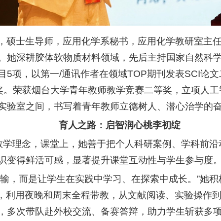
，硕士生导师，应用化学系秘书，应用化学教研室主任。
。她深耕胶体软物质材料领域，先后主持国家自然科
5项，以第一/通讯作者在领域TOP期刊发表SCI论
秀奖。荣获烟台大学青年教师教学竞赛二等奖，立项人工
实验室之间，书写着青年教师立德树人、潜心治学的
育人之路：启智润心桃李初绽
教学理念，课堂上，她善于把个人科研案例、学科前沿动
识变得鲜活可感，显著提升课堂互动性与学生参与度
灌输，而是让学生在实践中学习、在探索中成长。”她
团队，利用夜晚和周末全程带教，从文献阅读、实验操作
，多次带队赴外校交流、备赛答辩，助力学生斩获多