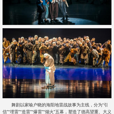
舞剧以家喻户晓的海阳地雷战故事为主线，分为“引
信”“埋雷”“造雷”“爆雷”“烟火”五幕，塑造了德高望重、大义