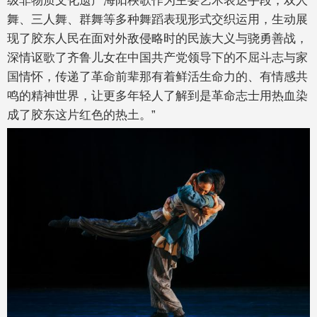
舞、三人舞、群舞等多种舞蹈表现形式交织运用，生动展
现了胶东人民在面对外敌侵略时的民族大义与骁勇善战，
深情讴歌了齐鲁儿女在中国共产党领导下的不屈斗志与家
国情怀，传递了革命前辈那有着鲜活生命力的、有情感共
鸣的精神世界，让更多年轻人了解到是革命志士用热血染
成了胶东这片红色的热土。”