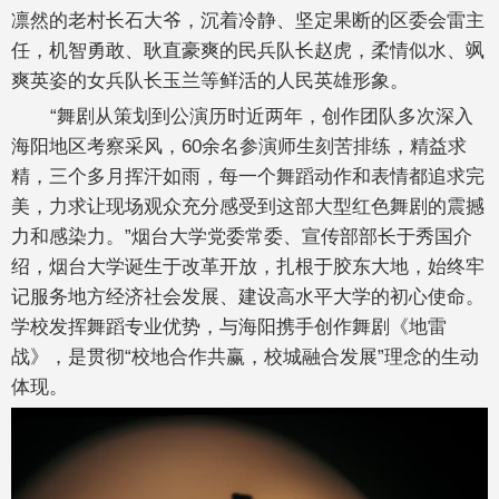
凛然的老村长石大爷，沉着冷静、坚定果断的区委会雷主
任，机智勇敢、耿直豪爽的民兵队长赵虎，柔情似水、飒
爽英姿的女兵队长玉兰等鲜活的人民英雄形象。
“舞剧从策划到公演历时近两年，创作团队多次深入
海阳地区考察采风，60余名参演师生刻苦排练，精益求
精，三个多月挥汗如雨，每一个舞蹈动作和表情都追求完
美，力求让现场观众充分感受到这部大型红色舞剧的震撼
力和感染力。”烟台大学党委常委、宣传部部长于秀国介
绍，烟台大学诞生于改革开放，扎根于胶东大地，始终牢
记服务地方经济社会发展、建设高水平大学的初心使命。
学校发挥舞蹈专业优势，与海阳携手创作舞剧《地雷
战》，是贯彻“校地合作共赢，校城融合发展”理念的生动
体现。