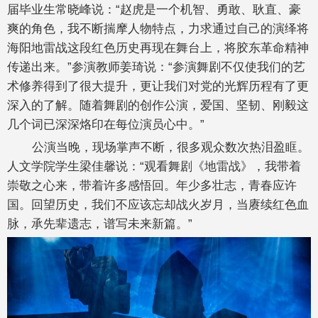
届毕业生常晓峰说：“赵虎是一个机智、勇敢、耿直、豪
爽的角色，我不断揣摩人物特点，力求通过自己的演绎将
海阳地雷战这段红色历史再现在舞台上，将胶东革命精神
传递出来。”参演教师姜琦说：“参演舞剧不仅使我们的艺
术修养得到了很大提升，更让我们对党的光辉历程有了更
深入的了解。随着舞剧的创作公演，爱国、坚韧、刚毅这
几个词已深深烙印在每位演员心中。”
公演当晚，现场掌声不断，很多观众数次热泪盈眶。
人文学院学生梁佳馨说：“观看舞剧《地雷战》，我带着
崇敬之心来，带着许多感悟回。年少多壮志，青春应许
国。回望历史，我们不应该忘却战火岁月，当赓续红色血
脉，承先辈遗志，谱写未来新篇。”