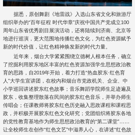
据悉，原创舞剧《地雷战》入选山东省文化和旅游厅
组织举办的“百年征程 时代华章”庆祝中国共产党成立100
周年山东省优秀剧目展演活动，还将陆续到济南、北京等
地进行巡演，更大范围地传播红色文化，为红色资源赋予
新的时代价值，让红色精神焕发新的时代力量。
近年来，烟台大学紧紧围绕立德树人根本任务，确立
了挖掘利用胶东地区丰富的红色资源加强学生思想政治教
育的思路，自2019年开始，着力打造“热血胶东·红色育
人”大学生宣讲团，在校内和烟台市党政机关、企业、中
小学巡回讲述胶东红色故事；音乐舞蹈学院师生足迹遍及
胶东，收集整理散落在民间的胶东红色音乐，并举办师生
传唱会；任课教师将胶东红色历史融入思政课程和课程思
政，并积极开展胶东红色文化研究；党团组织将胶东各地
的党性教育基地作为师生思想政治教育的“第二课堂”……
让全校师生在创作“红色文艺”中滋养人心，在讲述“红色故