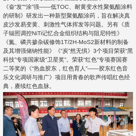
《奋“发”“涂”强——低TOC、耐黄变水性聚氨酯涂料
的研制》研发出一种新型聚氨酯涂药，旨在解决真
皮沙发易变黄、刺激性气体挥发等问题。另有《质
子辐照调控NiTi记忆合金组织结构与阻尼特性》
《氮、磷共掺杂碳修饰1T/2H-MoS2新材料的制备
及其增强储钠性能》《“炭”然无惧》3个项目荣获“黑
科技”专项国家级“卫星奖”。荣获“红色”专项赛国赛
二等奖的《“热血胶东，红色育人”——胶东红色音
乐文化调研与推广》项目用青春的歌声传唱红色经
典，赓续红色血脉。