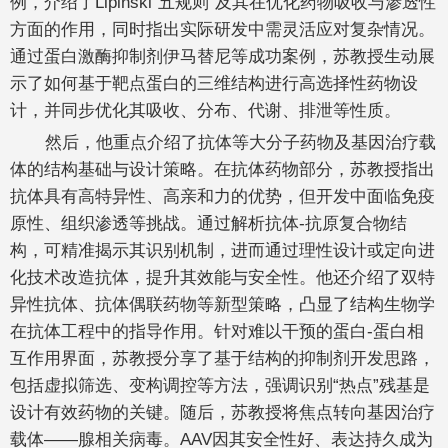
例，介绍了Lipinski“五规则”及其在优化药物吸收与渗透性
方面的作用，同时指出实际研发中需灵活应对复杂情况。
通过蛋白激酶抑制剂伊马替尼等成功案例，苏教授生动展
示了如何基于靶点蛋白的三维结构进行高选择性药物设
计，并同步优化其吸收、分布、代谢、排泄等性质。
然后，他重点介绍了抗体等大分子药物及基因治疗载
体的结构基础与设计策略。在抗体药物部分，苏教授指出
抗体具有高特异性、高亲和力的优势，但开发中面临免疫
原性、组织渗透等挑战。通过解析抗体-抗原复合物结
构，可精准揭示其识别机制，进而通过理性设计或定向进
化技术改造抗体，提升其效能与安全性。他还介绍了双特
异性抗体、抗体偶联药物等新型策略，凸显了结构生物学
在抗体工程中的指导作用。针对难以干预的蛋白-蛋白相
互作用界面，苏教授分享了基于结构的抑制剂开发思路，
包括虚拟筛选、变构调控等方法，强调识别“热点”残基是
设计有效药物的关键。随后，苏教授将焦点转向基因治疗
载体——腺相关病毒。AAV因其安全性好、表达持久成为