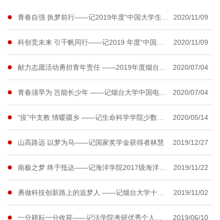
青春自强 执梦前行——记2019年度“中国大学生自强之星”获得者高珊
2020/11/09
科创竞未来 引千帆同行——记2019 年度“中国大学生自强之星”获得者宋沅林
2020/11/09
献力志愿活动勇担青年责任 ——2019年度烟台大学山东青年五四标兵获得者郭嘉程专访
2020/07/04
青春须早为 岂能长少年 ——记烟台大学中国电信奖学金·飞Young奖获得者冯国政
2020/07/04
“疫”中支教 情暖疆乡 ——记生命科学学院少数民族学子迪丽萨尔·阿卜拉的战“疫”志愿服务
2020/05/14
山高路远 以梦为马——记国家奖学金获得者林慧
2019/12/27
南极之梦 终于抵达——记海洋学院2017级海洋科学专业研究生李帅
2019/11/22
勇做科技创新路上的追梦人 ——记烟台大学十大优秀学生宋沅林
2019/11/02
一分耕耘一分收获——记法学院考研优秀个人刘艺轩
2019/06/10